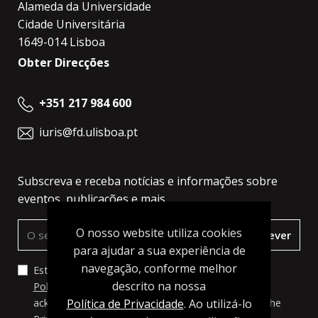
Alameda da Universidade
Cidade Universitária
1649-014 Lisboa
Obter Direcções
+351 217 984 600
iuris@fd.ulisboa.pt
Subscreva e receba notícias e informações sobre
eventos, publicações e mais.
O nosso website utiliza cookies
Subscrever
para ajudar a sua experiência de
navegação, conforme melhor
Estou de acordo com os termos e condições da
descrito na nossa
Política de Privacidade
, a qual li e compreendi. I
Política de Privacidade
. Ao utilizá-lo
acknowledge and agree to the terms set forth in the