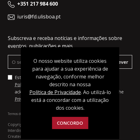
+351 217 984 600
iuris@fd.ulisboa.pt
Subscreva e receba notícias e informações sobre
eventos, publicações e mais.
O nosso website utiliza cookies
Subscrever
para ajudar a sua experiência de
navegação, conforme melhor
Estou de acordo com os termos e condições da
descrito na nossa
Política de Privacidade
, a qual li e compreendi. I
Política de Privacidade
. Ao utilizá-lo
acknowledge and agree to the terms set forth in the
Privacy Policy
, which I have read and understood.
está a concordar com a utilização
dos cookies.
Termos de Utilização
Política de Privacidade
CONCORDO
Copyright 2022 - 2026 © IURIS - Instituto de Investigação
Interdisciplinar. Todos os direitos reservados.
Created by
SOFTWAY
.