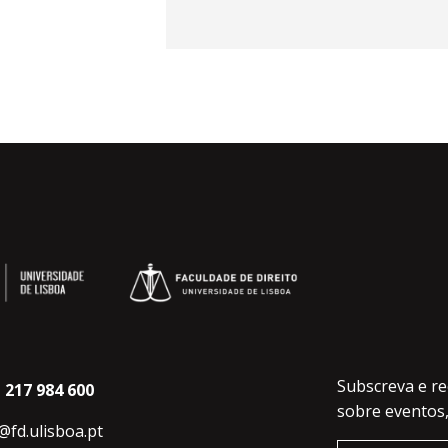
Subscreva e re
 217 984 600
sobre eventos,
s@fd.ulisboa.pt