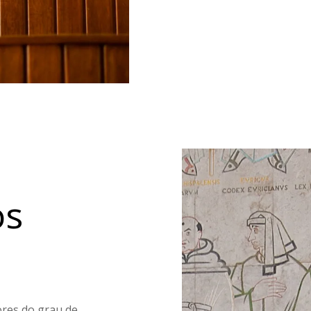
os
ores do grau de