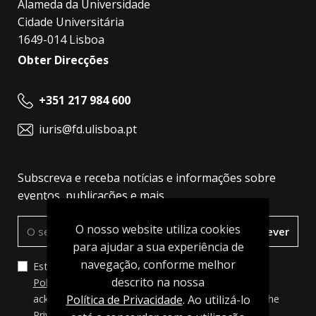
Alameda da Universidade
Cidade Universitária
1649-014 Lisboa
Obter Direcções
+351 217 984 600
iuris@fd.ulisboa.pt
Subscreva e receba notícias e informações sobre
eventos, publicações e mais.
O nosso website utiliza cookies
Subscrever
para ajudar a sua experiência de
navegação, conforme melhor
Estou de acordo com os termos e condições da
descrito na nossa
Política de Privacidade
, a qual li e compreendi. I
acknowledge and agree to the terms set forth in the
Política de Privacidade
. Ao utilizá-lo
Privacy Policy
, which I have read and understood.