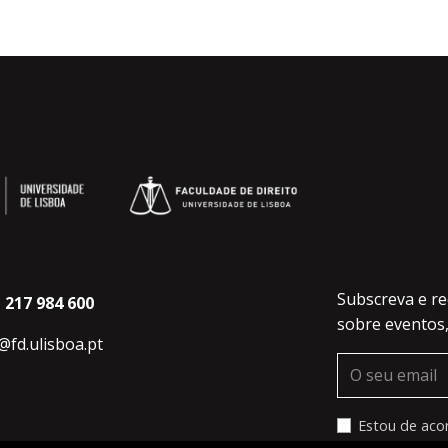
Subscreva e re
 217 984 600
sobre eventos,
s@fd.ulisboa.pt
Estou de aco