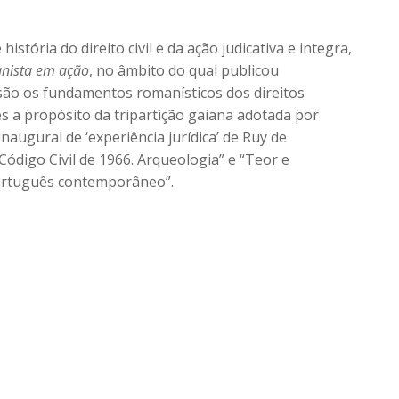
stória do direito civil e da ação judicativa e integra,
anista em
ação
, no âmbito do qual publicou
são os fundamentos romanísticos dos direitos
s a propósito da tripartição gaiana adotada por
 inaugural de ‘experiência jurídica’ de Ruy de
ódigo Civil de 1966. Arqueologia” e “Teor e
l português contemporâneo”.